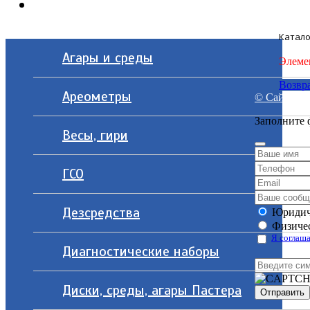
Контакты
Катало
Агары и среды
Элеме
Возвра
Ареометры
© Сайт разр
Заполните 
Весы, гири
ГСО
Дезсредства
Юридич
Физичес
Я соглаша
Диагностические наборы
Диски, среды, агары Пастера