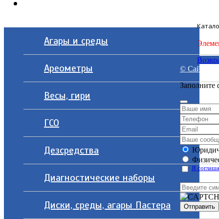
Контакты
Катало
Агары и среды
Элеме
Возвра
Ареометры
© Сайт разр
Заполните 
Весы, гири
ГСО
Дезсредства
Юридич
Физичес
Я соглаша
Диагностические наборы
Диски, среды, агары Пастера