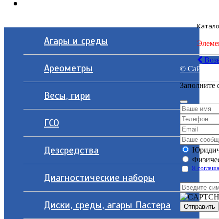
Контакты
Катало
Агары и среды
Элеме
Возв
Ареометры
© Сайт разр
Заполните 
Весы, гири
ГСО
Дезсредства
Юридич
Физичес
Я соглаша
Диагностические наборы
Диски, среды, агары Пастера