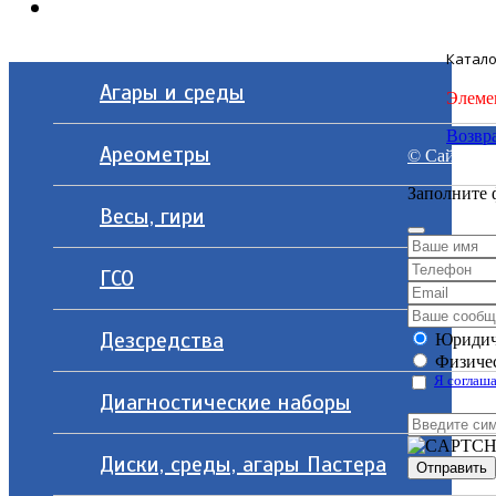
Контакты
Катало
Агары и среды
Элеме
Возвра
Ареометры
© Сайт разр
Заполните 
Весы, гири
ГСО
Дезсредства
Юридич
Физичес
Я соглаша
Диагностические наборы
Диски, среды, агары Пастера