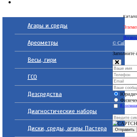
Контакты
Катало
Агары и среды
Элеме
Возвра
Ареометры
© Сайт разр
Заполните 
Весы, гири
ГСО
Дезсредства
Юридич
Физичес
Я соглаша
Диагностические наборы
Диски, среды, агары Пастера