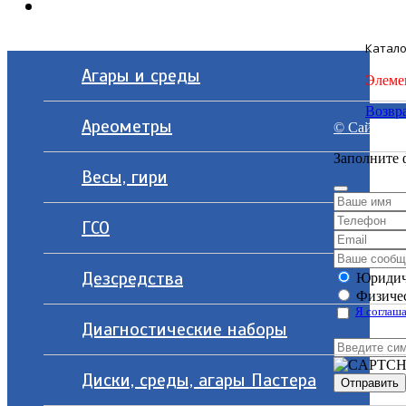
Контакты
Катало
Агары и среды
Элеме
Возвра
Ареометры
© Сайт разр
Заполните 
Весы, гири
ГСО
Дезсредства
Юридич
Физичес
Я соглаша
Диагностические наборы
Диски, среды, агары Пастера