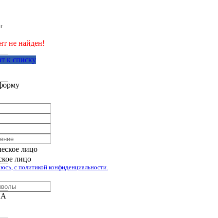
г
нт не найден!
т к списку
аботан компанией Tyumen-soft.Digital
форму
еское лицо
кое лицо
юсь, с политикой конфиденциальности.