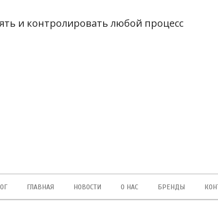
ть и контролировать любой процесс
а
Гибкая системы
та
оплаты
ОГ
ГЛАВНАЯ
НОВОСТИ
О НАС
БРЕНДЫ
КОН