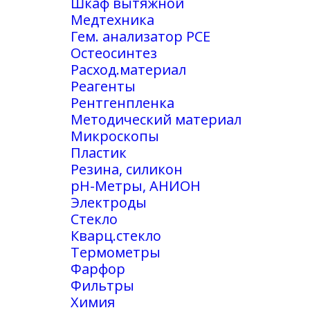
Шкаф вытяжной
Медтехника
Гем. анализатор РСЕ
Остеосинтез
Расход.материал
Реагенты
Рентгенпленка
Методический материал
Микроскопы
Пластик
Резина, силикон
рН-Метры, АНИОН
Электроды
Стекло
Кварц.стекло
Термометры
Фарфор
Фильтры
Химия