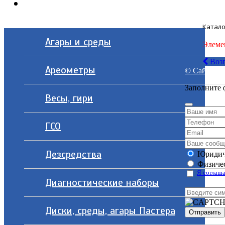
Контакты
Катало
Агары и среды
Элеме
Возв
Ареометры
© Сайт разр
Заполните 
Весы, гири
ГСО
Дезсредства
Юридич
Физичес
Я соглаша
Диагностические наборы
Диски, среды, агары Пастера