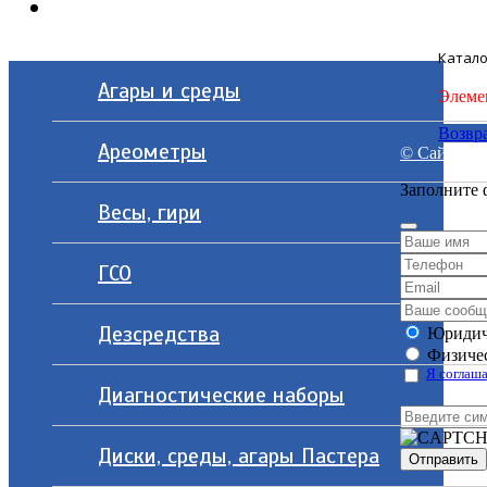
Контакты
Катало
Агары и среды
Элеме
Возвра
Ареометры
© Сайт разр
Заполните 
Весы, гири
ГСО
Дезсредства
Юридич
Физичес
Я соглаша
Диагностические наборы
Диски, среды, агары Пастера