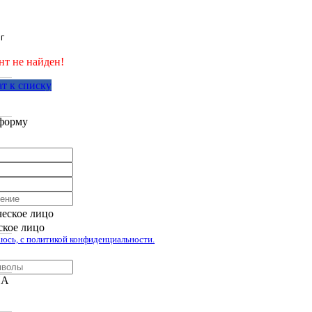
г
нт не найден!
т к списку
аботан компанией Tyumen-soft.Digital
форму
еское лицо
кое лицо
юсь, с политикой конфиденциальности.