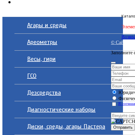
Контакты
Катало
Агары и среды
Элеме
Возвра
Ареометры
© Сайт разр
Заполните 
Весы, гири
ГСО
Дезсредства
Юридич
Физичес
Я соглаша
Диагностические наборы
Диски, среды, агары Пастера