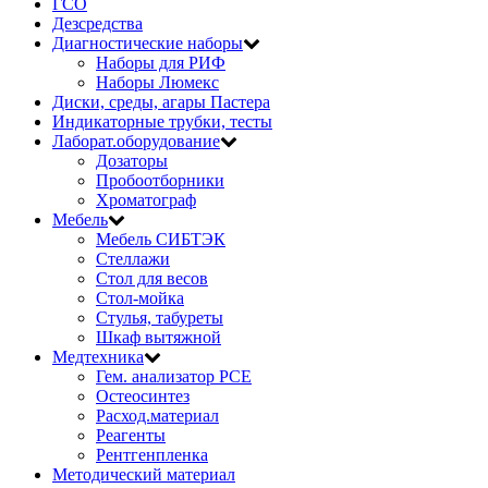
ГСО
Дезсредства
Диагностические наборы
Наборы для РИФ
Наборы Люмекс
Диски, среды, агары Пастера
Индикаторные трубки, тесты
Лаборат.оборудование
Дозаторы
Пробоотборники
Хроматограф
Мебель
Мебель СИБТЭК
Стеллажи
Стол для весов
Стол-мойка
Стулья, табуреты
Шкаф вытяжной
Медтехника
Гем. анализатор РСЕ
Остеосинтез
Расход.материал
Реагенты
Рентгенпленка
Методический материал