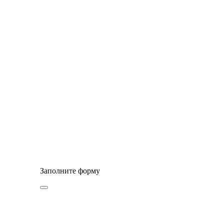
© Сайт разработан компанией Tyumen-soft.Digital
Заполните форму