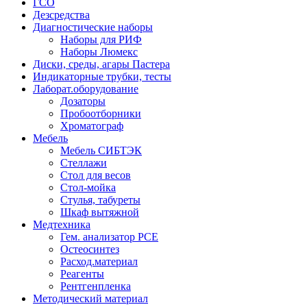
ГСО
Дезсредства
Диагностические наборы
Наборы для РИФ
Наборы Люмекс
Диски, среды, агары Пастера
Индикаторные трубки, тесты
Лаборат.оборудование
Дозаторы
Пробоотборники
Хроматограф
Мебель
Мебель СИБТЭК
Стеллажи
Стол для весов
Стол-мойка
Стулья, табуреты
Шкаф вытяжной
Медтехника
Гем. анализатор РСЕ
Остеосинтез
Расход.материал
Реагенты
Рентгенпленка
Методический материал