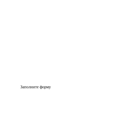
© Сайт разработан компанией Tyumen-soft.Digital
Заполните форму