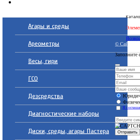
Контакты
Катало
Агары и среды
Элеме
Возвра
Ареометры
© Сайт разр
Заполните 
Весы, гири
ГСО
Дезсредства
Юридич
Физичес
Я соглаша
Диагностические наборы
Диски, среды, агары Пастера