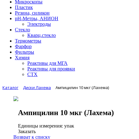
Микроскопы
Пластик
Резина, силикон
рН-Метры, АНИОН
Электроды
Стекло
Кварц.стекло
Термометры
Фарфор
Фильтры
Химия
Реактивы для МГА
Реактивы для проявки
СТХ
Каталог
Диски Лахема
Ампицилин 10 мкг (Лахема)
Ампицилин 10 мкг (Лахема)
Единицы измерения: упак
Заказать
Возврат к списку