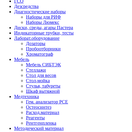
ГСО
Дезсредства
Диагностические наборы
Наборы для РИФ
Наборы Люмекс
Диски, среды, агары Пастера
Индикаторные трубки, тесты
Лаборат.оборудование
Дозаторы
Пробоотборники
Хроматограф
Мебель
Мебель СИБТЭК
Стеллажи
Стол для весов
Стол-мойка
Стулья, табуреты
Шкаф вытяжной
Медтехника
Гем. анализатор РСЕ
Остеосинтез
Расход.материал
Реагенты
Рентгенпленка
Методический материал