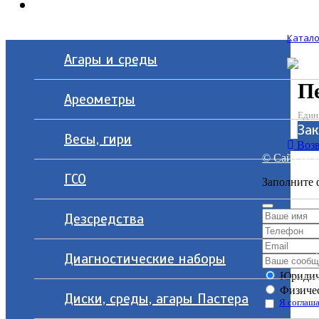
Контакты
Катало
Агары и среды
П
Ареометры
Един
За
Весы, гири
Возв
© Сайт разр
ГСО
Заполните 
Дезсредства
Диагностические наборы
Юридич
Физичес
Диски, среды, агары Пастера
Я соглаша