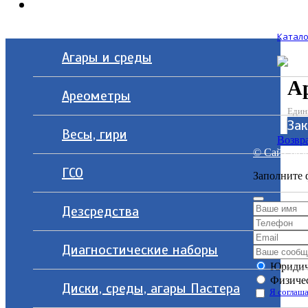
Контакты
Катало
Агары и среды
А
Ареометры
Един
Зак
Весы, гири
Возвра
© Сайт разр
ГСО
Заполните 
Дезсредства
Диагностические наборы
Юридич
Физичес
Диски, среды, агары Пастера
Я соглаша