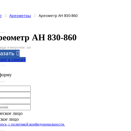
г
Ареометры
Ареометр АН 830-860
реометр АН 830-860
ицы измерения: шт
казать
рат к списку
аботан компанией Tyumen-soft.Digital
форму
еское лицо
кое лицо
юсь, с политикой конфиденциальности.