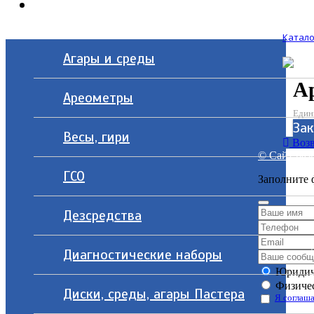
Контакты
Катало
Агары и среды
А
Ареометры
Един
За
Весы, гири
Возв
© Сайт разр
ГСО
Заполните 
Дезсредства
Диагностические наборы
Юридич
Физичес
Диски, среды, агары Пастера
Я соглаша