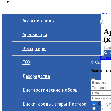
Контакты
Катало
Агары и среды
Ар
Ареометры
(к
Весы, гири
Един
Зак
Возвра
ГСО
© Сайт разр
Заполните 
Дезсредства
Диагностические наборы
Диски, среды, агары Пастера
Юридич
Физичес