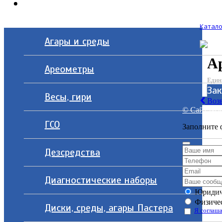
Контакты
Катало
Агары и среды
А
Ареометры
Един
За
Весы, гири
Возв
© Сайт разр
ГСО
Заполните 
Дезсредства
Диагностические наборы
Юридич
Физичес
Диски, среды, агары Пастера
Я соглаша