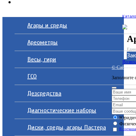
Контакты
Катало
Агары и среды
А
Ареометры
Един
Зак
Весы, гири
Возвра
© Сайт разр
ГСО
Заполните 
Дезсредства
Диагностические наборы
Юридич
Физичес
Диски, среды, агары Пастера
Я соглаша