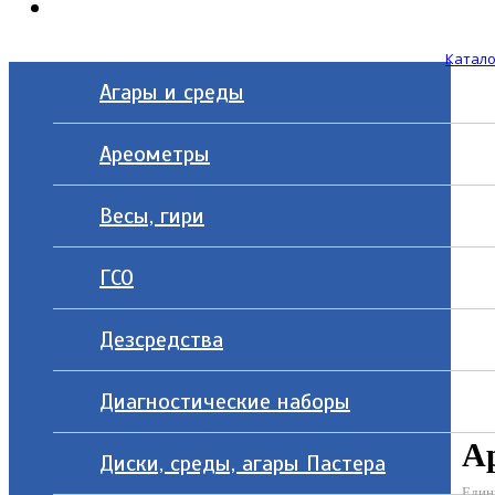
Контакты
Катало
Агары и среды
Ареометры
Весы, гири
ГСО
Дезсредства
Диагностические наборы
Ар
Диски, среды, агары Пастера
Един