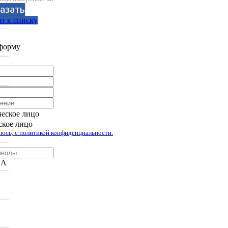
азать
т к списку
аботан компанией Tyumen-soft.Digital
форму
еское лицо
кое лицо
юсь, с политикой конфиденциальности.