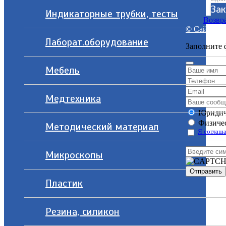
Зак
Индикаторные трубки, тесты
Возвра
© Сайт разр
Лаборат.оборудование
Заполните 
Мебель
Медтехника
Юридич
Физичес
Методический материал
Я соглаша
Микроскопы
Пластик
Резина, силикон