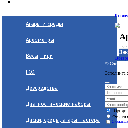
Контакты
Катало
Агары и среды
А
Ареометры
Един
Зак
Весы, гири
Возвра
© Сайт разр
ГСО
Заполните 
Дезсредства
Диагностические наборы
Юридич
Физичес
Диски, среды, агары Пастера
Я соглаша