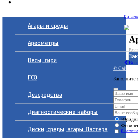
Контакты
Катало
Агары и среды
А
Ареометры
Един
За
Весы, гири
Возв
© Сайт разр
ГСО
Заполните 
Дезсредства
Диагностические наборы
Юридич
Физичес
Диски, среды, агары Пастера
Я соглаша