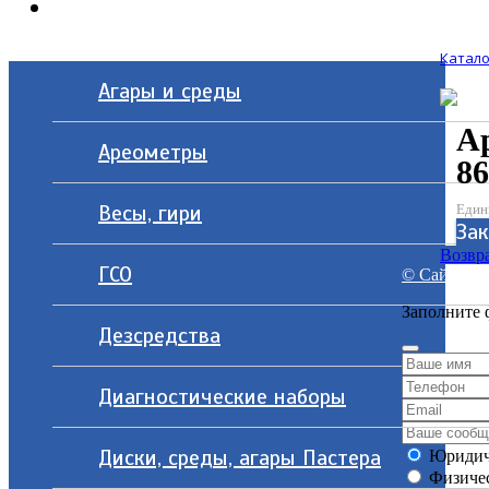
Контакты
Катало
Агары и среды
А
Ареометры
86
Весы, гири
Един
Зак
Возвра
ГСО
© Сайт разр
Заполните 
Дезсредства
Диагностические наборы
Диски, среды, агары Пастера
Юридич
Физичес