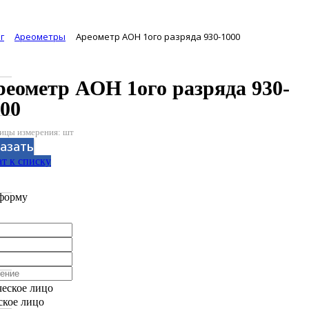
г
Ареометры
Ареометр АОН 1ого разряда 930-1000
еометр АОН 1ого разряда 930-
00
ицы измерения: шт
азать
т к списку
аботан компанией Tyumen-soft.Digital
форму
еское лицо
кое лицо