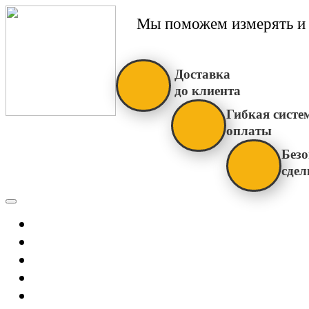
Мы поможем измерять и 
Доставка
до клиента
Гибкая систе
оплаты
Безо
сдел
Каталог
Главная
Новости
О Нас
Бренды