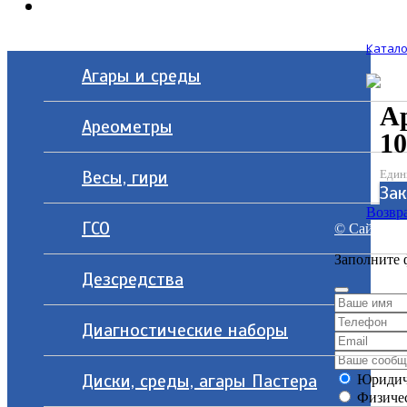
Контакты
Катало
Агары и среды
Ар
Ареометры
10
Весы, гири
Един
Зак
Возвра
ГСО
© Сайт разр
Заполните 
Дезсредства
Диагностические наборы
Диски, среды, агары Пастера
Юридич
Физичес