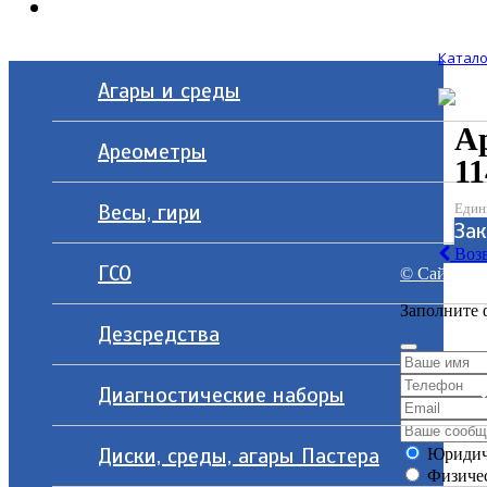
Контакты
Катало
Агары и среды
А
Ареометры
11
Весы, гири
Един
За
Возв
ГСО
© Сайт разр
Заполните 
Дезсредства
Диагностические наборы
Диски, среды, агары Пастера
Юридич
Физичес