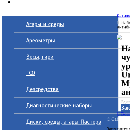
Контакты
Катало
Набо
Агары и среды
антиб
Ареометры
Н
ч
Весы, гири
у
ГСО
Ur
My
Дезсредства
а
Един
Диагностические наборы
За
Возв
© Сайт разр
Диски, среды, агары Пастера
Заполните 