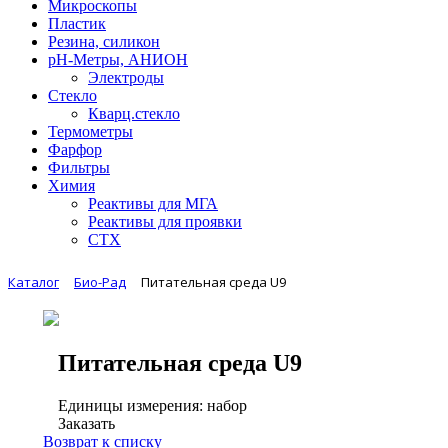
Микроскопы
Пластик
Резина, силикон
рН-Метры, АНИОН
Электроды
Стекло
Кварц.стекло
Термометры
Фарфор
Фильтры
Химия
Реактивы для МГА
Реактивы для проявки
СТХ
Каталог
Био-Рад
Питательная среда U9
Питательная среда U9
Единицы измерения: набор
Заказать
Возврат к списку