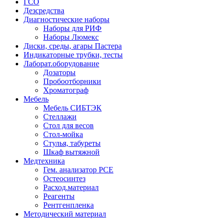
ГСО
Дезсредства
Диагностические наборы
Наборы для РИФ
Наборы Люмекс
Диски, среды, агары Пастера
Индикаторные трубки, тесты
Лаборат.оборудование
Дозаторы
Пробоотборники
Хроматограф
Мебель
Мебель СИБТЭК
Стеллажи
Стол для весов
Стол-мойка
Стулья, табуреты
Шкаф вытяжной
Медтехника
Гем. анализатор РСЕ
Остеосинтез
Расход.материал
Реагенты
Рентгенпленка
Методический материал