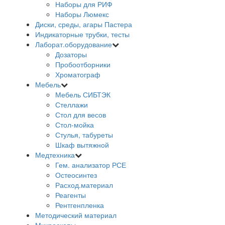
Наборы для РИФ
Наборы Люмекс
Диски, среды, агары Пастера
Индикаторные трубки, тесты
Лаборат.оборудование
Дозаторы
Пробоотборники
Хроматограф
Мебель
Мебель СИБТЭК
Стеллажи
Стол для весов
Стол-мойка
Стулья, табуреты
Шкаф вытяжной
Медтехника
Гем. анализатор РСЕ
Остеосинтез
Расход.материал
Реагенты
Рентгенпленка
Методический материал