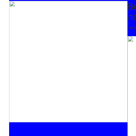
В
л
Зак