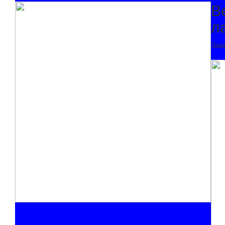
В
л
Зак