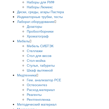
Наборы для РИФ
Наборы Люмекс
Диски, среды, агары Пастера
Индикаторные трубки, тесты
Лаборат.оборудование
Дозаторы
Пробоотборники
Хроматограф
Мебель
Мебель СИБТЭК
Стеллажи
Стол для весов
Стол-мойка
Стулья, табуреты
Шкаф вытяжной
Медтехника
Гем. анализатор РСЕ
Остеосинтез
Расход.материал
Реагенты
Рентгенпленка
Методический материал