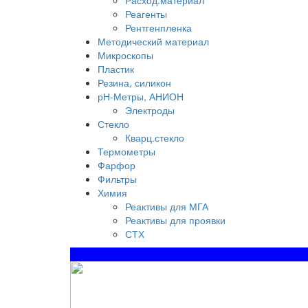
Расход.материал
Реагенты
Рентгенпленка
Методический материал
Микроскопы
Пластик
Резина, силикон
рН-Метры, АНИОН
Электроды
Стекло
Кварц.стекло
Термометры
Фарфор
Фильтры
Химия
Реактивы для МГА
Реактивы для проявки
СТХ