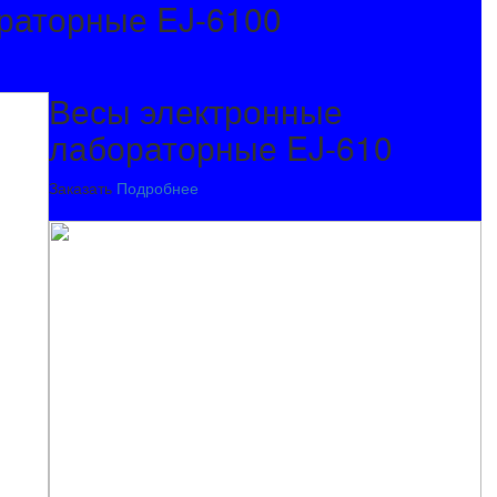
раторные EJ-6100
Весы электронные
лабораторные EJ-610
Заказать
Подробнее