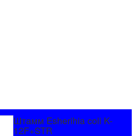
Штамм Esherihia coli K-
12F+STR