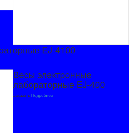
раторные EJ-4100
Весы электронные
лабораторные EJ-400
Заказать
Подробнее