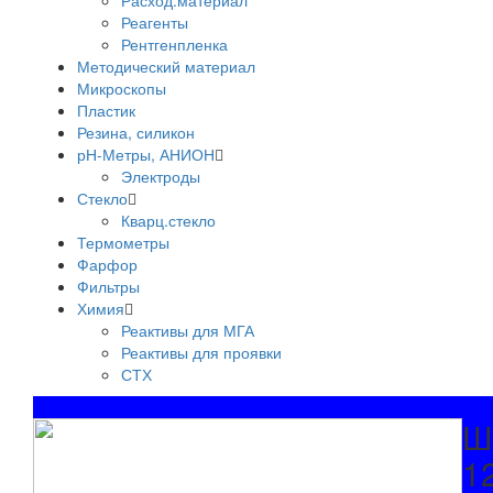
Расход.материал
Реагенты
Рентгенпленка
Методический материал
Микроскопы
Пластик
Резина, силикон
рН-Метры, АНИОН
Электроды
Стекло
Кварц.стекло
Термометры
Фарфор
Фильтры
Химия
Реактивы для МГА
Реактивы для проявки
СТХ
Ш
1