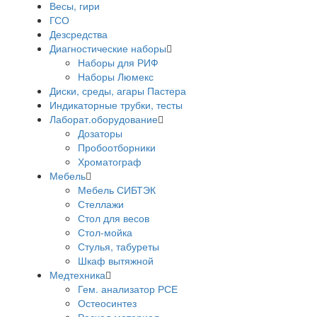
Весы, гири
ГСО
Дезсредства
Диагностические наборы
Наборы для РИФ
Наборы Люмекс
Диски, среды, агары Пастера
Индикаторные трубки, тесты
Лаборат.оборудование
Дозаторы
Пробоотборники
Хроматограф
Мебель
Мебель СИБТЭК
Стеллажи
Стол для весов
Стол-мойка
Стулья, табуреты
Шкаф вытяжной
Медтехника
Гем. анализатор РСЕ
Остеосинтез