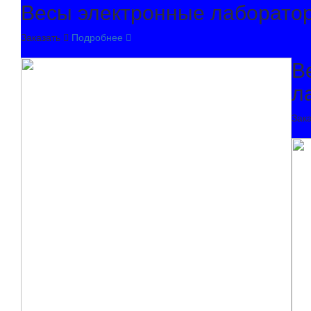
Весы электронные лаборато
Заказать
Подробнее
В
л
Зак