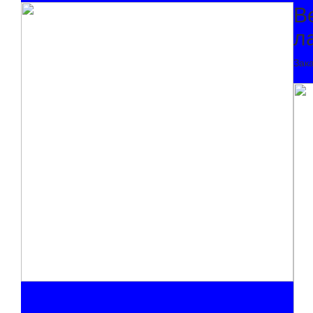
В
л
Зак