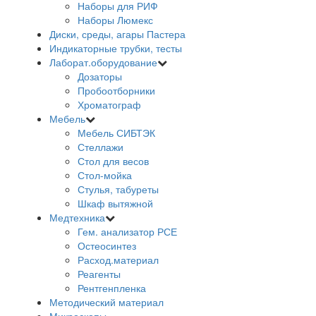
Наборы для РИФ
Наборы Люмекс
Диски, среды, агары Пастера
Индикаторные трубки, тесты
Лаборат.оборудование
Дозаторы
Пробоотборники
Хроматограф
Мебель
Мебель СИБТЭК
Стеллажи
Стол для весов
Стол-мойка
Стулья, табуреты
Шкаф вытяжной
Медтехника
Гем. анализатор РСЕ
Остеосинтез
Расход.материал
Реагенты
Рентгенпленка
Методический материал