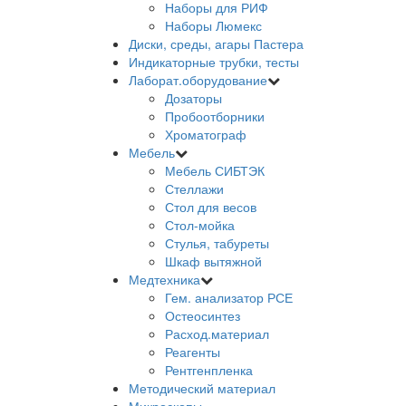
Наборы для РИФ
Наборы Люмекс
Диски, среды, агары Пастера
Индикаторные трубки, тесты
Лаборат.оборудование
Дозаторы
Пробоотборники
Хроматограф
Мебель
Мебель СИБТЭК
Стеллажи
Стол для весов
Стол-мойка
Стулья, табуреты
Шкаф вытяжной
Медтехника
Гем. анализатор РСЕ
Остеосинтез
Расход.материал
Реагенты
Рентгенпленка
Методический материал