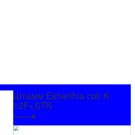
Штамм Esherihia coli K-
12F+STR
Заказать