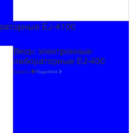
раторные EJ-4100
Весы электронные
лабораторные EJ-400
Заказать
Подробнее