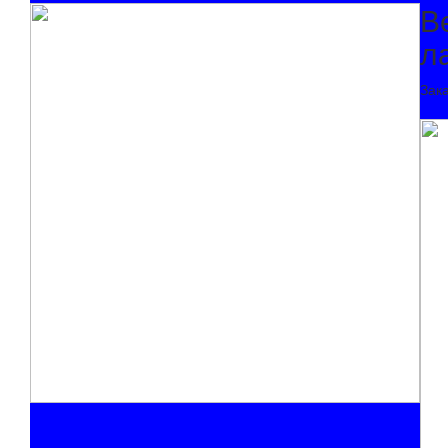
В
л
Зак