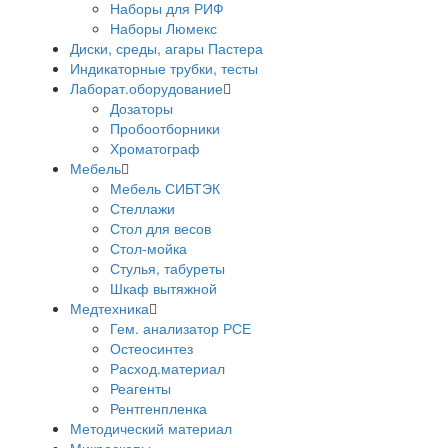
Наборы для РИФ
Наборы Люмекс
Диски, среды, агары Пастера
Индикаторные трубки, тесты
Лаборат.оборудование
Дозаторы
Пробоотборники
Хроматограф
Мебель
Мебель СИБТЭК
Стеллажи
Стол для весов
Стол-мойка
Стулья, табуреты
Шкаф вытяжной
Медтехника
Гем. анализатор РСЕ
Остеосинтез
Расход.материал
Реагенты
Рентгенпленка
Методический материал