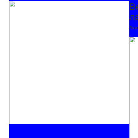
В
л
Зак