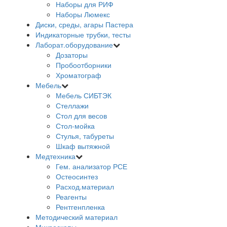
Наборы для РИФ
Наборы Люмекс
Диски, среды, агары Пастера
Индикаторные трубки, тесты
Лаборат.оборудование
Дозаторы
Пробоотборники
Хроматограф
Мебель
Мебель СИБТЭК
Стеллажи
Стол для весов
Стол-мойка
Стулья, табуреты
Шкаф вытяжной
Медтехника
Гем. анализатор РСЕ
Остеосинтез
Расход.материал
Реагенты
Рентгенпленка
Методический материал